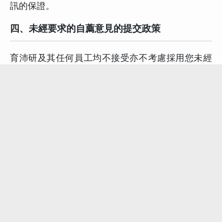
訊的保證。
四、未經要求的自薦意見的提交政策
育沛研及其任何員工均不接受亦不考慮採用您未經
要求即透過本網站提出的意見，包括針對新廣告活
動、促銷活動、產品或技術、程序、資料、行銷計
劃或產品名稱等所提出的意見。請勿擅自將任何插
圖、範例、示範或其他未經要求的意見透過本網站
傳送給育沛研或育沛研公司的任何人員。此項政策
的唯一目的，是為了避免當育沛研的任何產出與您
逕自提出的意見有雷同之處時所可能引發的誤解或
爭議。若您在育沛研做出上述要求的情況下，仍然
堅持傳送您的意見或資料，請務必瞭解，育沛研並
不保證會以機密或專屬資料的方式處理您所提供的
意見或資料。