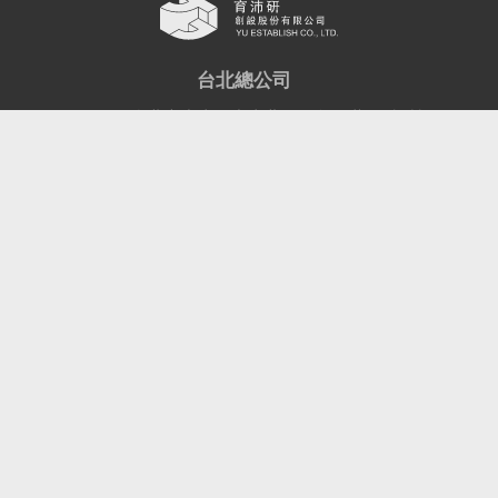
台北總公司
104002 台北市中山區中山北路二段16巷13號1樓
TEL：
02-2568-2979
FAX：02-2568-1279
中部辦公室
406015 台中市北屯區南興路788號
客服信箱：
ClientService@yuestablish.tw
Copyright © YU Establish Co., Ltd.
All Right Reserved.
Designed by
MINMAX
隱私權政策
網站使用條款